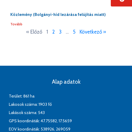
Közlemény (Bolgányi-híd lezárása felújítás miatt)
Tovább
« Előző
1
2
3
…
5
Következő »
Alap adatok
Terület: 861 ha
Lakosok száma: 1903 fő
Lakások száma: 543
GPS koordináták: 47.75582, 17.5659
EOV koordináták: 538926, 269059