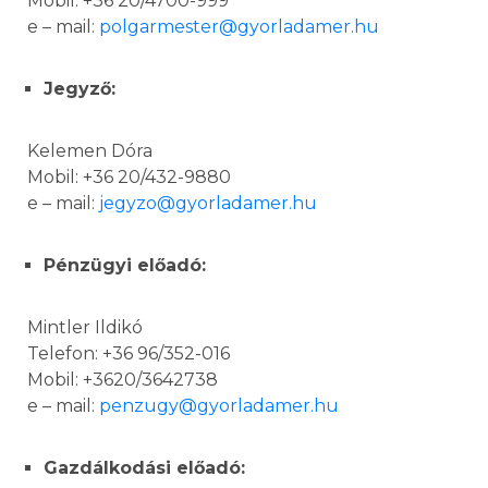
Mobil: +36 20/4700-999
e – mail:
polgarmester@gyorladamer.hu
Jegyző:
Kelemen Dóra
Mobil: +36 20/432-9880
e – mail:
jegyzo@gyorladamer.hu
Pénzügyi előadó:
Mintler Ildikó
Telefon: +36 96/352-016
Mobil: +3620/3642738
e – mail:
penzugy@gyorladamer.hu
Gazdálkodási előadó: