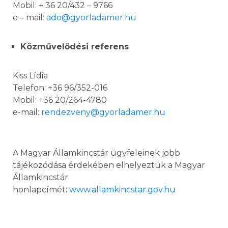
Mobil: + 36 20/432 – 9766
e – mail:
ado@gyorladamer.hu
Közművelődési referens
Kiss Lídia
Telefon: +36 96/352-016
Mobil: +36 20/264-4780
e-mail:
rendezveny@gyorladamer.hu
A Magyar Államkincstár ügyfeleinek jobb
tájékozódása érdekében elhelyeztük a Magyar
Államkincstár
honlapcímét:
www.allamkincstar.gov.hu