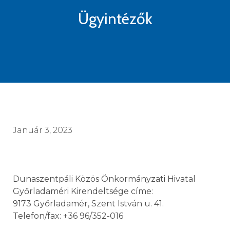
Ügyintézők
Január 3, 2023
Dunaszentpáli Közös Önkormányzati Hivatal
Győrladaméri Kirendeltsége címe:
9173 Győrladamér, Szent István u. 41.
Telefon/fax: +36 96/352-016