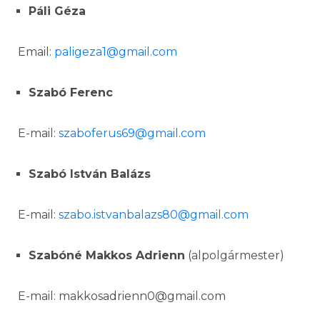
Páli Géza
Email:
paligeza1@gmai
l
.com
Szabó Ferenc
E-mail:
szaboferus69@gmail.com
Szabó István Balázs
E-mail:
szabo.istvanbalazs80@gmail.com
Szabóné Makkos Adrienn
(alpolgármester)
E-mail: makkosadrienn0@gmail.com