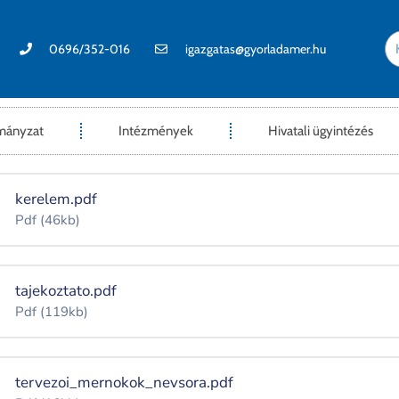
0696/352-016
igazgatas@gyorladamer.hu
mányzat
Intézmények
Hivatali ügyintézés
kerelem.pdf
Pdf
(46kb)
tajekoztato.pdf
Pdf
(119kb)
tervezoi_mernokok_nevsora.pdf