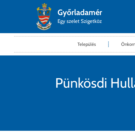
Győrladamér
Egy szelet Szigetköz
Település
Önkor
Pünkösdi Hull