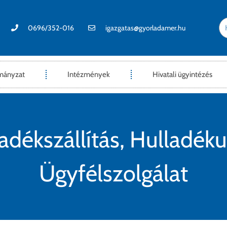
0696/352-016
igazgatas@gyorladamer.hu
mányzat
Intézmények
Hivatali ügyintézés
adékszállítás, Hulladé
Ügyfélszolgálat