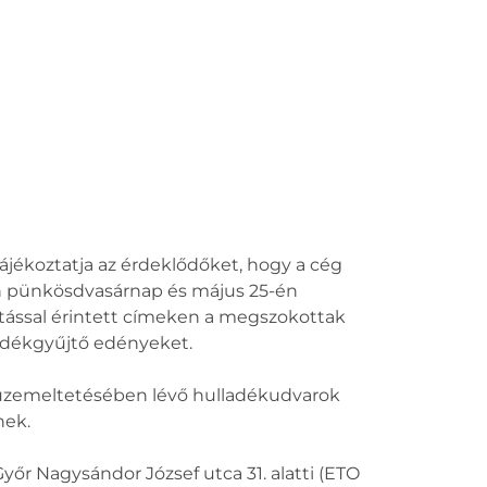
ájékoztatja az érdeklődőket, hogy a cég
én pünkösdvasárnap és május 25-én
atással érintett címeken a megszokottak
lladékgyűjtő edényeket.
 üzemeltetésében lévő hulladékudvarok
nek.
yőr Nagysándor József utca 31. alatti (ETO