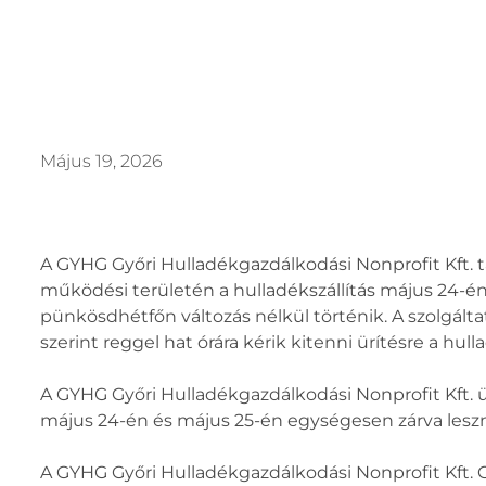
Május 19, 2026
A GYHG Győri Hulladékgazdálkodási Nonprofit Kft. t
működési területén a hulladékszállítás május 24-
pünkösdhétfőn változás nélkül történik. A szolgált
szerint reggel hat órára kérik kitenni ürítésre a hu
A GYHG Győri Hulladékgazdálkodási Nonprofit Kft.
május 24-én és május 25-én egységesen zárva lesz
A GYHG Győri Hulladékgazdálkodási Nonprofit Kft. G